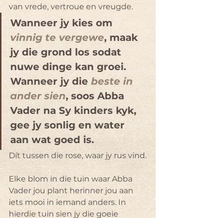
van vrede, vertroue en vreugde. 
Wanneer jy kies om 
vinnig te vergewe
, maak 
jy die grond los sodat 
nuwe dinge kan groei. 
Wanneer jy die 
beste in 
ander sien
, soos Abba 
Vader na Sy kinders kyk, 
gee jy sonlig en water 
aan wat goed is. 
Dít tussen die rose, waar jy rus vind.
Elke blom in die tuin waar Abba 
Vader jou plant herinner jou aan 
iets mooi in iemand anders. In 
hierdie tuin sien jy die goeie 