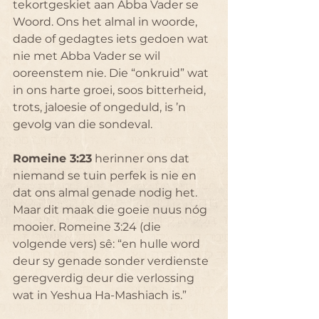
tekortgeskiet aan Abba Vader se 
Woord. Ons het almal in woorde, 
dade of gedagtes iets gedoen wat 
nie met Abba Vader se wil 
ooreenstem nie. Die “onkruid” wat 
in ons harte groei, soos bitterheid, 
trots, jaloesie of ongeduld, is ’n 
gevolg van die sondeval.
Romeine 3:23
 herinner ons dat 
niemand se tuin perfek is nie en 
dat ons almal genade nodig het. 
Maar dit maak die goeie nuus nóg 
mooier. Romeine 3:24 (die 
volgende vers) sê: “en hulle word 
deur sy genade sonder verdienste 
geregverdig deur die verlossing 
wat in Yeshua Ha-Mashiach is.”