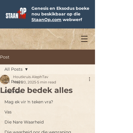
Genesis en Eksodus boeke
nou beskikbaar op die
StaanOp.com
webwerf
Post
All Posts
Houtkruis AlephTav
All Posts
May 20, 2025
5 min read
Liefde bedek alles
Mannah
Mag ek vir ŉ teken vra?
Vas
Die Nare Waarheid
Die waarheid oor die wegraping