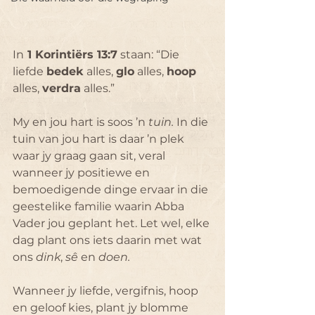
In
 1 Korintiërs 13:7
 staan: “Die 
liefde 
bedek
 alles, 
glo
 alles, 
hoop
alles, 
verdra
 alles.”
My en jou hart is soos ’n 
tuin. 
In die 
tuin van jou hart is daar ’n plek 
waar jy graag gaan sit, veral 
wanneer jy positiewe en 
bemoedigende dinge ervaar in die 
geestelike familie waarin Abba 
Vader jou geplant het. Let wel, elke 
dag plant ons iets daarin met wat 
ons 
dink
, 
sê
 en 
doen.
Wanneer jy liefde, vergifnis, hoop 
en geloof kies, plant jy blomme 