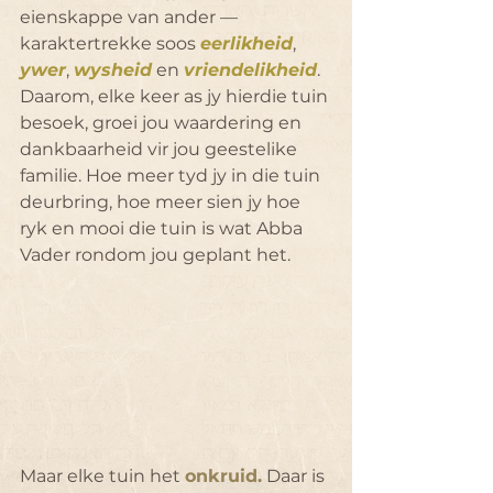
eienskappe van ander — 
karaktertrekke soos 
eerlikheid
, 
ywer
, 
wysheid
 en 
vriendelikheid
. 
Daarom, elke keer as jy hierdie tuin 
besoek, groei jou waardering en 
dankbaarheid vir jou geestelike 
familie. Hoe meer tyd jy in die tuin 
deurbring, hoe meer sien jy hoe 
ryk en mooi die tuin is wat Abba 
Vader rondom jou geplant het.
Maar elke tuin het 
onkruid.
 Daar is 