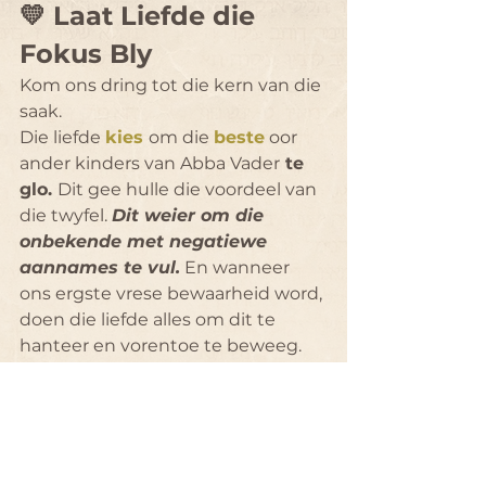
💛 
Laat Liefde die 
Fokus Bly
Kom ons dring tot die kern van die 
saak.
Die liefde 
kies
om die 
beste
 oor 
ander kinders van Abba Vader
 te 
glo. 
Dit gee hulle die voordeel van 
die twyfel. 
Dit weier om die 
onbekende met negatiewe 
aannames te vul.
 En wanneer 
ons ergste vrese bewaarheid word, 
doen die liefde alles om dit te 
hanteer en vorentoe te beweeg. 
Die liefde fokus soveel moontlik op 
die positiewe.
Dit is tyd om anders te begin dink. 
Dit is tyd om toe te laat dat liefde 