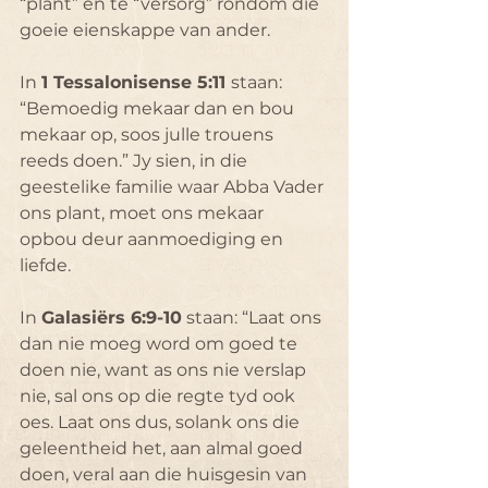
“plant” en te “versorg” rondom die 
goeie eienskappe van ander.
In 
1 Tessalonisense 5:11 
staan: 
“Bemoedig mekaar dan en bou 
mekaar op, soos julle trouens 
reeds doen.” Jy sien, in die 
geestelike familie waar Abba Vader 
ons plant, moet ons mekaar 
opbou deur aanmoediging en 
liefde. 
In 
Galasiërs 6:9-10
 staan: “Laat ons 
dan nie moeg word om goed te 
doen nie, want as ons nie verslap 
nie, sal ons op die regte tyd ook 
oes. Laat ons dus, solank ons die 
geleentheid het, aan almal goed 
doen, veral aan die huisgesin van 