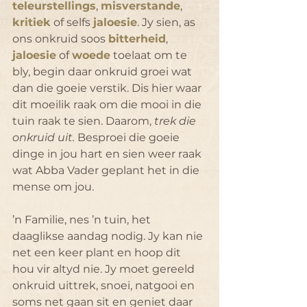
teleurstellings
, 
misverstande
, 
kritiek
 of selfs 
jaloesie
. Jy sien, as 
ons onkruid soos 
bitterheid
, 
jaloesie
 of 
woede
 toelaat om te 
bly, begin daar onkruid groei wat 
dan die goeie verstik. Dis hier waar 
dit moeilik raak om die mooi in die 
tuin raak te sien. Daarom,
 trek die 
onkruid uit.
 Besproei die goeie 
dinge in jou hart en sien weer raak 
wat Abba Vader geplant het in die 
mense om jou.
’n Familie, nes ’n tuin, het 
daaglikse aandag nodig. Jy kan nie 
net een keer plant en hoop dit 
hou vir altyd nie. Jy moet gereeld 
onkruid uittrek, snoei, natgooi en 
soms net gaan sit en geniet daar 