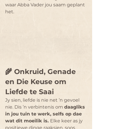
waar Abba Vader jou saam geplant 
het.
🌾 
Onkruid, Genade 
en Die Keuse om 
Liefde te Saai
Jy sien, liefde is nie net ’n gevoel 
nie. Dis ’n verbintenis om 
daagliks 
in jou tuin te werk, selfs op dae 
wat dit moeilik is. 
Elke keer as jy 
positiewe dinge raaksien, soos 