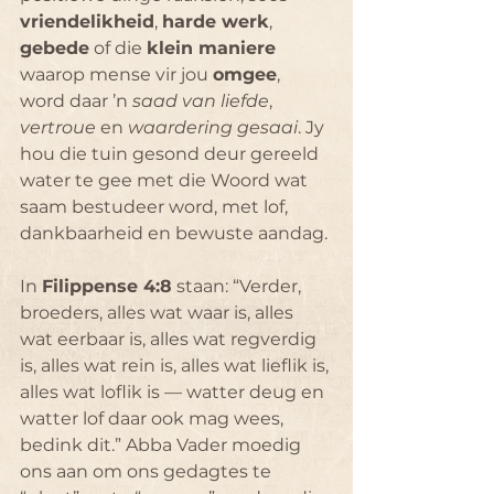
vriendelikheid
, 
harde werk
, 
gebede
 of die 
klein maniere
waarop mense vir jou 
omgee
, 
word daar ’n
 saad van liefde
, 
vertroue
 en 
waardering
gesaai
. Jy 
hou die tuin gesond deur gereeld 
water te gee met die Woord wat 
saam bestudeer word, met lof, 
dankbaarheid en bewuste aandag.
In 
Filippense 4:8
 staan: “Verder, 
broeders, alles wat waar is, alles 
wat eerbaar is, alles wat regverdig 
is, alles wat rein is, alles wat lieflik is, 
alles wat loflik is — watter deug en 
watter lof daar ook mag wees, 
bedink dit.” Abba Vader moedig 
ons aan om ons gedagtes te 