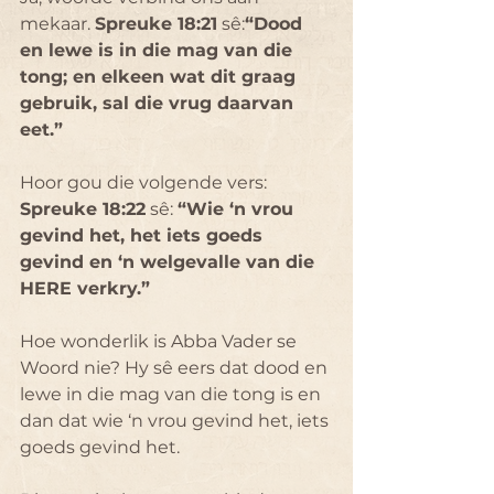
mekaar. 
Spreuke 18:21
 sê:
“Dood 
en lewe is in die mag van die 
tong; en elkeen wat dit graag 
gebruik, sal die vrug daarvan 
eet.”
Hoor gou die volgende vers:
Spreuke 18:22
 sê: 
“Wie ‘n vrou 
gevind het, het iets goeds 
gevind en ‘n welgevalle van die 
HERE verkry.”
Hoe wonderlik is Abba Vader se 
Woord nie? Hy sê eers dat dood en 
lewe in die mag van die tong is en 
dan dat wie ‘n vrou gevind het, iets 
goeds gevind het.