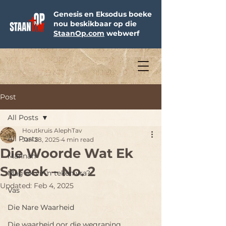
Genesis en Eksodus boeke
nou beskikbaar op die
StaanOp.com
webwerf
Post
All Posts
Houtkruis AlephTav
All Posts
Jan 28, 2025
4 min read
Die Woorde Wat Ek
Mannah
Spreek – No. 2
Mag ek vir ŉ teken vra?
Updated:
Feb 4, 2025
Vas
Die Nare Waarheid
Die waarheid oor die wegraping