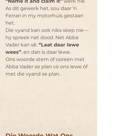
“Name it and claim it”
 werk nie. 
As dit gewerk het, sou daar ‘n 
Ferrari in my motorhuis gestaan 
het.
Die vyand kan ook niks skep nie—
hy spreek net dood. Net Abba 
Vader kan sê: 
“Laat daar lewe 
wees”
, en dan is daar lewe.
Ons woorde stem óf ooreen met 
Abba Vader se plan vir ons lewe óf 
met die vyand se plan.
Die Woorde Wat Ons 