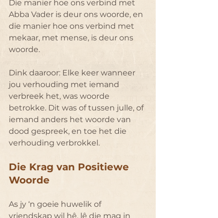
Die manier hoe ons verbind met 
Abba Vader is deur ons woorde, en 
die manier hoe ons verbind met 
mekaar, met mense, is deur ons 
woorde.
Dink daaroor: Elke keer wanneer 
jou verhouding met iemand 
verbreek het, was woorde 
betrokke. Dit was of tussen julle, of 
iemand anders het woorde van 
dood gespreek, en toe het die 
verhouding verbrokkel.
Die Krag van Positiewe 
Woorde
As jy ‘n goeie huwelik of 
vriendskap wil hê, lê die mag in 