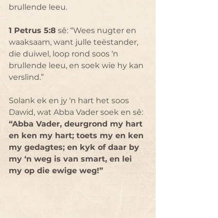
brullende leeu.
1 Petrus 5:8
 sê: “Wees nugter en 
waaksaam, want julle teëstander, 
die duiwel, loop rond soos ‘n 
brullende leeu, en soek wie hy kan 
verslind.”
Solank ek en jy ‘n hart het soos 
Dawid, wat Abba Vader soek en sê: 
“Abba Vader, deurgrond my hart 
en ken my hart; toets my en ken 
my gedagtes; en kyk of daar by 
my ‘n weg is van smart, en lei 
my op die ewige weg!”