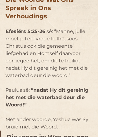
Spreek in Ons 
Verhoudings
Efesiërs 5:25-26
 sê: “Manne, julle 
moet jul eie vroue liefhê, soos 
Christus ook die gemeente 
liefgehad en Homself daarvoor 
oorgegee het, om dit te heilig, 
nadat Hy dit gereinig het met die 
waterbad deur die woord.”
Paulus sê: 
“nadat Hy dit gereinig 
het met die waterbad deur die 
Woord!”
Met ander woorde, Yeshua was Sy 
bruid met die Woord.
Die vraag is: Was ons ons 