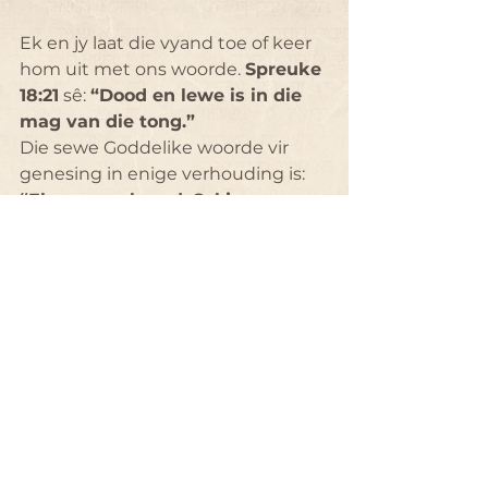
Ek en jy laat die vyand toe of keer 
hom uit met ons woorde. 
Spreuke 
18:21
 sê: 
“Dood en lewe is in die 
mag van die tong.”
Die sewe Goddelike woorde vir 
genesing in enige verhouding is: 
“Ek was verkeerd. Sal jy my 
vergewe?”
Woorde verbind ons aan Abba 
Vader en aan mekaar. As my 
verhouding met Abba Vader 
afgedwaal het, herstel ek dit deur 
berou te toon en my sondes te 
bely. Dieselfde geld vir 
verhoudings met ander mense.
As ‘n verhouding verbrokkel het as 