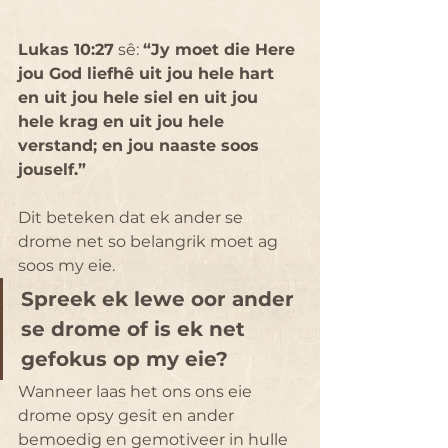
Lukas 10:27
 sê: 
“Jy moet die Here 
jou God liefhê uit jou hele hart 
en uit jou hele siel en uit jou 
hele krag en uit jou hele 
verstand; en jou naaste soos 
jouself.”
Dit beteken dat ek ander se 
drome net so belangrik moet ag 
soos my eie. 
Spreek ek lewe oor ander 
se drome of is ek net 
gefokus op my eie?
Wanneer laas het ons ons eie 
drome opsy gesit en ander 
bemoedig en gemotiveer in hulle 