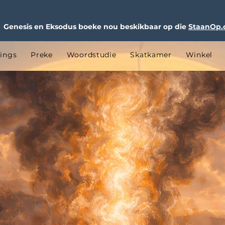
Genesis en Eksodus boeke nou beskikbaar op die
StaanOp
ings
Preke
Woordstudie
Skatkamer
Winkel