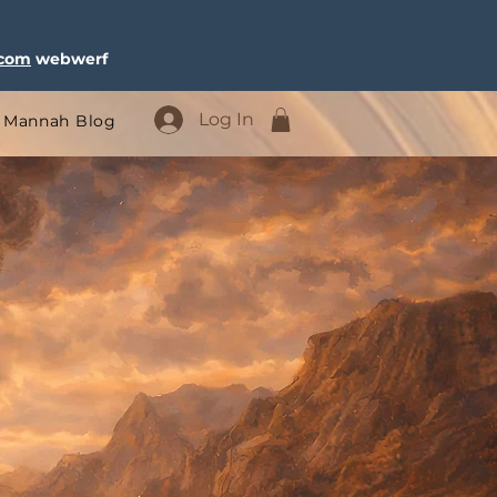
.com
webwerf
Log In
Mannah Blog
Inteken Reekse
Kalender
Alle video