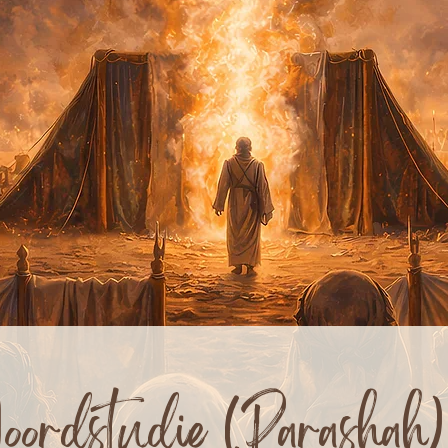
ordstudie (Parashah)